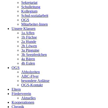
Sekretariat
Schulleitung
Kollegium
Schul-sozialarbeit
OGS
Mitarbeiter-Innen
Unsere Klassen
1a Affen
1b Füchse
2a Hunde
2b Löwen
3a Pinguine
3b Seepferdchen
4a Bären
4b Eulen
OGS
Abholzeiten
ABC-Flyer
besondere Anlässe
OGS-Kontakt
Eltern
Förderverein
Aktuelles
Kooperationen
Chronik