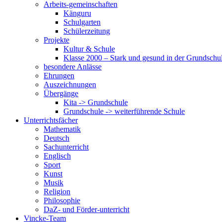
Arbeits-gemeinschaften
Känguru
Schulgarten
Schülerzeitung
Projekte
Kultur & Schule
Klasse 2000 – Stark und gesund in der Grundschu
besondere Anlässe
Ehrungen
Auszeichnungen
Übergänge
Kita -> Grundschule
Grundschule -> weiterführende Schule
Unterrichtsfächer
Mathematik
Deutsch
Sachunterricht
Englisch
Sport
Kunst
Musik
Religion
Philosophie
DaZ- und Förder-unterricht
Vincke-Team