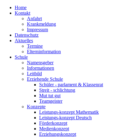
Home
Kontakt
Anfahrt
Krankmeldung
Impressum
Datenschutz
Aktuelles
Termine
Elterninformation
Schule
Namensgeber
Informationen
Leitbild
Erziehende Schule
Schüler - parlament & Klassenrat
Streit - schlichtung
Mut tut gut
Teamgeister
Konzepte
Leistungs-konzept Mathematik
Leistungs-konzept Deutsch
Förderkonzept
Medienkonzept
Erziehungskonzept