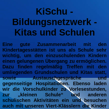
KiSchu -
Bildungsnetzwerk -
Kitas und Schulen
Eine gute Zusammenarbeit mit den
Kindertagesstätten ist uns als Schule sehr
wichtig, um den einzuschulenden Kindern
einen gelungenen Übergang zu ermöglichen.
Dazu finden regelmäßig Treffen mit den
umliegenden Grundschulen und Kitas statt,
sowie Austauschgespräche und
gegenseitige Hospitationen. Ebenso laden
wir die Vorschulkinder zu Vorlesestunden,
zur „kleinen Schule“ und anderen
schulischen Aktivitäten ein und besuchen
auch mit unseren Viert-Klässlern die Kinder