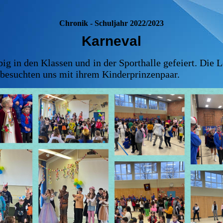
besondere Anlässe
Philosophie
Chronik - Schuljahr 2022/2023
Ehrungen
DaZ- und Förder-
Karneval
Auszeichnungen
unterricht
g in den Klassen und in der Sporthalle gefeiert. Die 
Übergänge
 besuchten uns mit ihrem Kinderprinzenpaar.