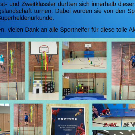
rst- und Zweitklässler durften sich innerhalb dies
gslandschaft turnen. Dabei wurden sie von den Spor
Superheldenurkunde.
en, vielen Dank an alle Sporthelfer für diese tolle Ak