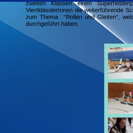
zweiten Klassen einen Superhelden
ViertklässlerInnen die weiterführende S
zum Thema “Rollen und Gleiten“, welc
durchgeführt haben.