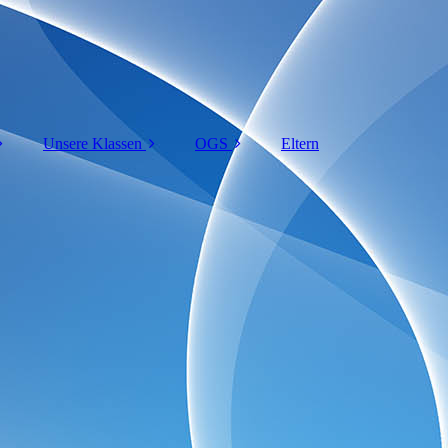
Unsere Klassen
OGS
Eltern
at
1a Affen
Abholzeiten
25
ung
1b Füchse
ABC-Flyer
24
um
2a Hunde
besondere Anlässe
23
rbeit
2b Löwen
OGS-Kontakt
3a Pinguine
Innen
3b Seepferdchen
4a Bären
4b Eulen