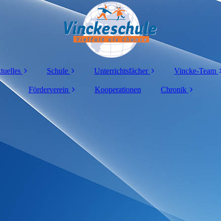
tuelles
Schule
Unterrichtsfächer
Vincke-Team
Termine
Förderverein
Namensgeber
Kooperationen
Mathematik
Chronik
Sekretari
Elterninformation
Aktuelles
Informationen
Deutsch
Schuljahr 2024/20
Schulleit
Leitbild
Sachunterricht
Schuljahr 2023/20
Kollegi
Erziehende Schule
Englisch
Schuljahr 2022/20
Schul-soziala
Konzepte
Sport
OGS
Arbeits-
Kunst
Mitarbeiter-
gemeinschaften
Musik
Projekte
Religion