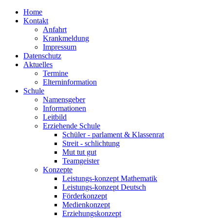
Home
Kontakt
Anfahrt
Krankmeldung
Impressum
Datenschutz
Aktuelles
Termine
Elterninformation
Schule
Namensgeber
Informationen
Leitbild
Erziehende Schule
Schüler - parlament & Klassenrat
Streit - schlichtung
Mut tut gut
Teamgeister
Konzepte
Leistungs-konzept Mathematik
Leistungs-konzept Deutsch
Förderkonzept
Medienkonzept
Erziehungskonzept