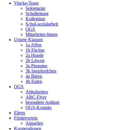
Vincke-Team
Sekretariat
Schulleitung
Kollegium
Schul-sozialarbeit
OGS
Mitarbeiter-Innen
Unsere Klassen
1a Affen
1b Füchse
2a Hunde
2b Löwen
3a Pinguine
3b Seepferdchen
4a Bären
4b Eulen
OGS
Abholzeiten
ABC-Flyer
besondere Anlässe
OGS-Kontakt
Eltern
Förderverein
Aktuelles
Kooperationen